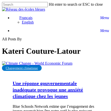
Skip
Hit enter to search or ESC to close
to
Close
main
Search
content
Français
Menu
English
Menu
All Posts By
Kateri Couture-Latour
Une
Changement climatique
réponse
gouvernementale
inadéquate
Une réponse gouvernementale
provoque
inadéquate provoque une anxiété
une
anxiété
climatique chez les jeunes
climatique
chez
Blue Schools Network estime que l’engagement des
les
jeunes pourrait bien être notre outil le plus puissant