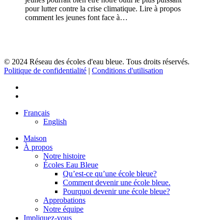
jeunes
pour lutter contre la crise climatique. Lire à propos
comment les jeunes font face à…
© 2024 Réseau des écoles d'eau bleue. Tous droits réservés.
Politique de confidentialité
|
Conditions d'utilisation
facebook
instagram
Close
Français
Menu
English
Maison
À propos
Notre histoire
Écoles Eau Bleue
Qu’est-ce qu’une école bleue?
Comment devenir une école bleue.
Pourquoi devenir une école bleue?
Approbations
Notre équipe
Impliquez-vous