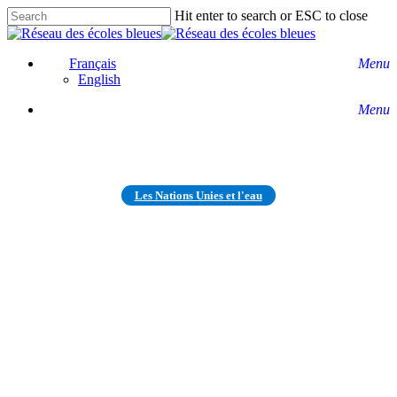
Skip
Hit enter to search or ESC to close
to
Close
main
Search
content
Français
Menu
English
Menu
Les Nations Unies et l'eau
Le rapport annuel de l’ONU
souligne l’importance des eaux
souterraines